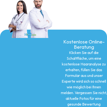
Kostenlose Online-
Beratung
Klicken Sie auf die
Schaltfläche, um eine
kostenlose Haaranalyse zu
erhalten, füllen Sie das
Formular aus und unser
Experte wird sich so schnell
wie möglich bei Ihnen
melden. Vergessen Sie nicht,
aktuelle Fotos für eine
gesunde Bewertung