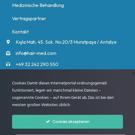
Medizinische Behandlung
Vertragspartner
Kontakt
Kışla Mah. 45. Sok. No:20/3 Muratpaşa / Antalya
info@hair-med.com
+49 32 242 290 550
+90 549 548 60 60
Unsere Experten rufen Sie an und informieren Sie
Cookies Damit dieses Internetportal ordnungsgemäß
ausführlich über den Ablauf.
funktioniert, legen wir manchmal kleine Dateien –
sogenannte Cookies – auf Ihrem Gerät ab. Das ist bei den
meisten großen Websites üblich.
Weiter
Cookies akzeptieren
© 2005 – 2024 Beste Klinik für Haartransplantation