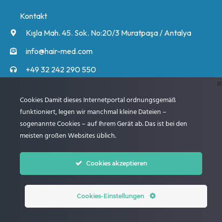
Kontakt
Kışla Mah. 45. Sok. No:20/3 Muratpaşa / Antalya
info@hair-med.com
+49 32 242 290 550
+90 549 548 60 60
Unsere Experten rufen Sie an und informieren Sie
Cookies Damit dieses Internetportal ordnungsgemäß
ausführlich über den Ablauf.
funktioniert, legen wir manchmal kleine Dateien –
sogenannte Cookies – auf Ihrem Gerät ab. Das ist bei den
meisten großen Websites üblich.
Weiter
Cookies akzeptieren
© 2005 – 2024 Beste Klinik für Haartransplantation
Cookies-Einstellungen
WhatsApp Sofor Kontakt. Hier Klicken!!