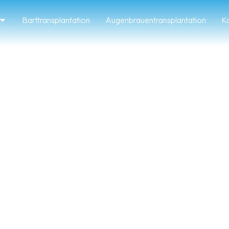
Barttransplantation
Augenbrauentransplantation
Ko
-Anweisungen b
artransplantat