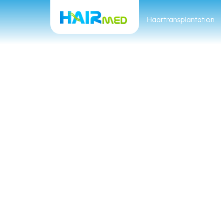
Haartransplantation
Post-OP
Ha