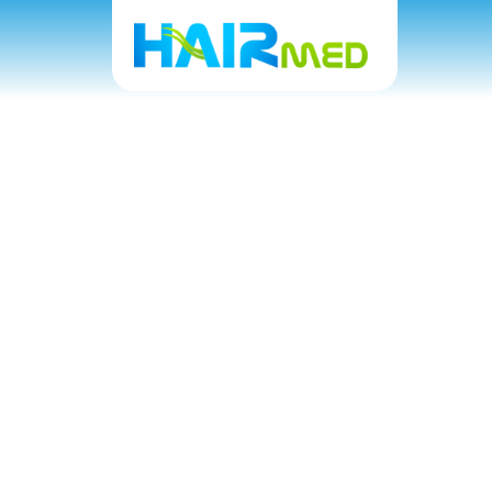
Biz
Size ya