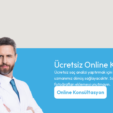
Ücretsiz Online
Ücretsiz saç analizi yaptırmak için
uzmanımız dönüş sağlayacaktır. Sağl
fotoğrafları eklemeyi unutmayın.
Online Konsültasyon