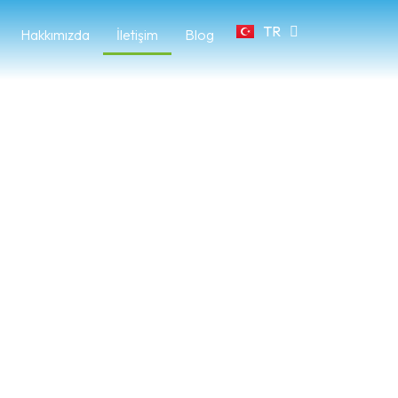
TR
FR
Hakkımızda
İletişim
Blog
çin!
nmeyin.