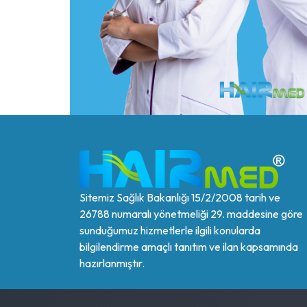
Sitemiz Sağlık Bakanlığı 15/2/2008 tarih ve
26788 numaralı yönetmeliği 29. maddesine göre
sunduğumuz hizmetlerle ilgili konularda
bilgilendirme amaçlı tanıtım ve ilan kapsamında
hazırlanmıştır.