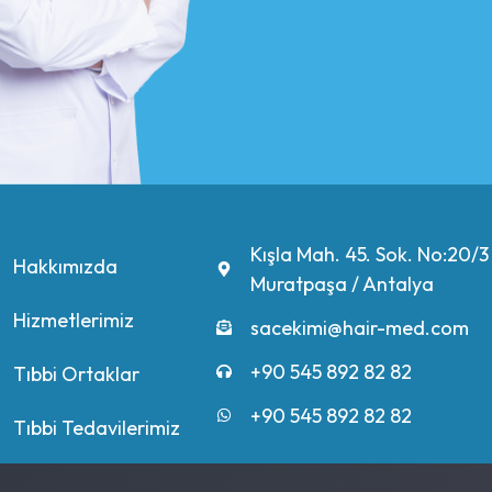
Kışla Mah. 45. Sok. No:20/3
Hakkımızda
Muratpaşa / Antalya
Hizmetlerimiz
sacekimi@hair-med.com
+90 545 892 82 82
Tıbbi Ortaklar
+90 545 892 82 82
Tıbbi Tedavilerimiz
İletişim