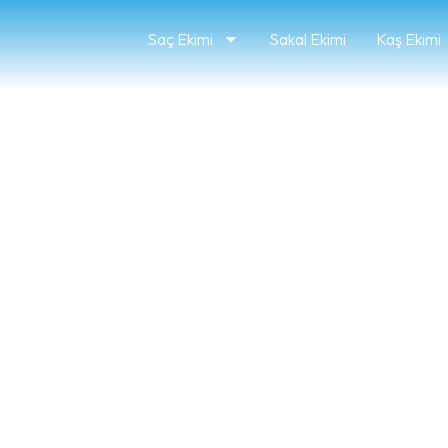
Saç Ekimi
Sakal Ekimi
Kaş Ekimi
imle iletişime ge
rdımcı olabilmemiz için bizimle iletişime geçmekten çeki