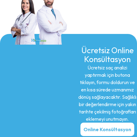
Ücretsiz Online
Konsültasyon
Ücretsiz saç analizi
yaptırmak için butona
tıklayın, formu doldurun ve
en kısa sürede uzmanımız
dönüş sağlayacaktır. Sağlıklı
bir değerlendirme için yakın
tarihte çekilmiş fotoğrafları
eklemeyi unutmayın.
Online Konsültasyon