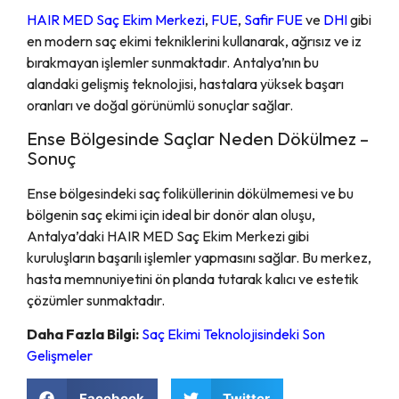
HAIR MED Saç Ekim Merkezi
,
FUE
,
Safir FUE
ve
DHI
gibi
en modern saç ekimi tekniklerini kullanarak, ağrısız ve iz
bırakmayan işlemler sunmaktadır. Antalya’nın bu
alandaki gelişmiş teknolojisi, hastalara yüksek başarı
oranları ve doğal görünümlü sonuçlar sağlar.
Ense Bölgesinde Saçlar Neden Dökülmez –
Sonuç
Ense bölgesindeki saç foliküllerinin dökülmemesi ve bu
bölgenin saç ekimi için ideal bir donör alan oluşu,
Antalya’daki HAIR MED Saç Ekim Merkezi gibi
kuruluşların başarılı işlemler yapmasını sağlar. Bu merkez,
hasta memnuniyetini ön planda tutarak kalıcı ve estetik
çözümler sunmaktadır.
Daha Fazla Bilgi:
Saç Ekimi Teknolojisindeki Son
Gelişmeler
Facebook
Twitter