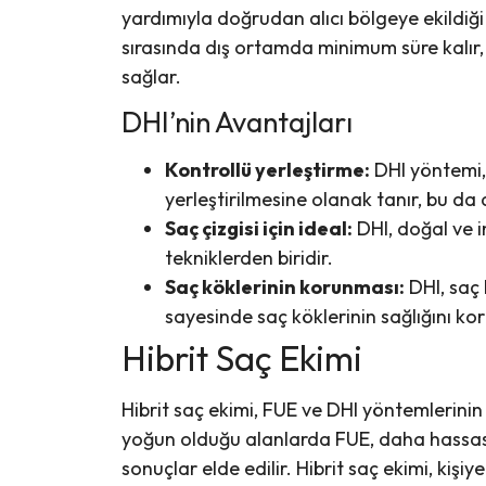
yardımıyla doğrudan alıcı bölgeye ekildiği
sırasında dış ortamda minimum süre kalır, 
sağlar.
DHI’nin Avantajları
Kontrollü yerleştirme:
DHI yöntemi, 
yerleştirilmesine olanak tanır, bu da
Saç çizgisi için ideal:
DHI, doğal ve in
tekniklerden biridir.
Saç köklerinin korunması:
DHI, saç 
sayesinde saç köklerinin sağlığını kor
Hibrit Saç Ekimi
Hibrit saç ekimi, FUE ve DHI yöntemlerinin b
yoğun olduğu alanlarda FUE, daha hassas 
sonuçlar elde edilir. Hibrit saç ekimi, kişiy