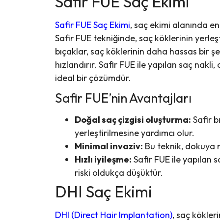
Safir FUE Saç Ekimi
Safir FUE Saç Ekimi
, saç ekimi alanında e
Safir FUE tekniğinde, saç köklerinin yerleşti
bıçaklar, saç köklerinin daha hassas bir şek
hızlandırır. Safir FUE ile yapılan saç nakl
ideal bir çözümdür.
Safir FUE’nin Avantajları
Doğal saç çizgisi oluşturma:
Safir b
yerleştirilmesine yardımcı olur.
Minimal invaziv:
Bu teknik, dokuya m
Hızlı iyileşme:
Safir FUE ile yapılan s
riski oldukça düşüktür.
DHI Saç Ekimi
DHI (Direct Hair Implantation)
, saç kökler