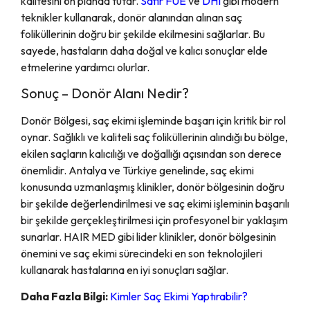
kalitesini ön planda tutar.
Safir FUE
ve
DHI
gibi modern
teknikler kullanarak, donör alanından alınan saç
foliküllerinin doğru bir şekilde ekilmesini sağlarlar. Bu
sayede, hastaların daha doğal ve kalıcı sonuçlar elde
etmelerine yardımcı olurlar.
Sonuç – Donör Alanı Nedir?
Donör Bölgesi, saç ekimi işleminde başarı için kritik bir rol
oynar. Sağlıklı ve kaliteli saç foliküllerinin alındığı bu bölge,
ekilen saçların kalıcılığı ve doğallığı açısından son derece
önemlidir. Antalya ve Türkiye genelinde, saç ekimi
konusunda uzmanlaşmış klinikler, donör bölgesinin doğru
bir şekilde değerlendirilmesi ve saç ekimi işleminin başarılı
bir şekilde gerçekleştirilmesi için profesyonel bir yaklaşım
sunarlar. HAIR MED gibi lider klinikler, donör bölgesinin
önemini ve saç ekimi sürecindeki en son teknolojileri
kullanarak hastalarına en iyi sonuçları sağlar.
Daha Fazla Bilgi:
Kimler Saç Ekimi Yaptırabilir?