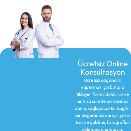
Ücretsiz Online
Konsültasyon
Ücretsiz saç analizi
yaptırmak için butona
tıklayın, formu doldurun ve
en kısa sürede uzmanımız
dönüş sağlayacaktır. Sağlıklı
bir değerlendirme için yakın
tarihte çekilmiş fotoğrafları
eklemeyi unutmayın.