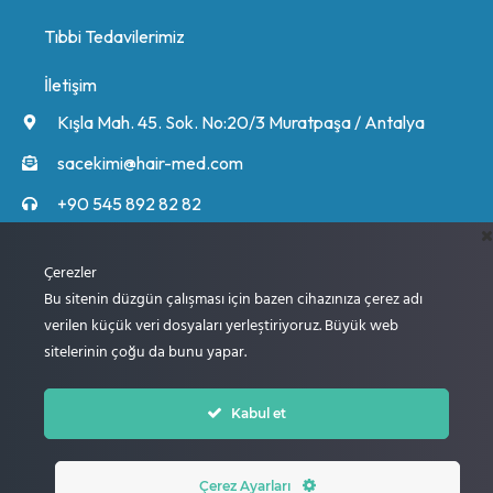
Tıbbi Tedavilerimiz
İletişim
Kışla Mah. 45. Sok. No:20/3 Muratpaşa / Antalya
sacekimi@hair-med.com
+90 545 892 82 82
+90 545 892 82 82
Uzmanlarımız sizi arayacak ve süreç hakkında detaylı bilgi
Çerezler
verecektir.
Bu sitenin düzgün çalışması için bazen cihazınıza çerez adı
verilen küçük veri dosyaları yerleştiriyoruz. Büyük web
sitelerinin çoğu da bunu yapar.
İleri
Kabul et
© 2005 – 2024 Hair Med Saç Ekim Merkezi
Çerez Ayarları