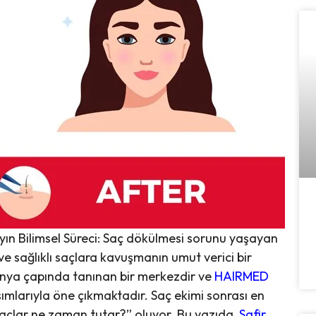
 Ayın Bilimsel Süreci: Saç dökülmesi sorunu yaşayan
 ve sağlıklı saçlara kavuşmanın umut verici bir
ünya çapında tanınan bir merkezdir ve
HAIRMED
aşımlarıyla öne çıkmaktadır. Saç ekimi sonrası en
 saçlar ne zaman tutar?” oluyor. Bu yazıda,
Safir