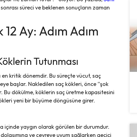
i sonrası süreci ve beklenen sonuçların zaman
lk 12 Ay: Adım Adım
e Köklerin Tutunması
 en kritik dönemdir. Bu süreçte vücut, saç
irmeye başlar. Nakledilen saç kökleri, önce “şok
r. Bu dökülme, köklerin saç üretme kapasitesini
ökleri yeni bir büyüme döngüsüne girer.
afta içinde yaygın olarak görülen bir durumdur.
n dolaşımına ve çevreye uyum sağlarken geçici