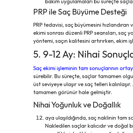
bakım uygulamaları bu süreçte saçlar
PRP ile Saç Büyüme Desteği
PRP tedavisi, saç büyümesini hızlandıran v
ekimi sonrası düzenli PRP seansları, saç 
yöntemi, saçın kalitesini artırırken, ekim i
5. 9-12 Ay: Nihai Sonuçl
Saç ekimi işleminin tam sonuçlarının orta
sürebilir. Bu süreçte, saçlar tamamen olg
üst seviyeye ulaşır ve saç telleri kalınlaşı
tamamen görünür hale gelmiştir.
Nihai Yoğunluk ve Doğallık
aya ulaşıldığında, saç naklinin tam s
Nakledilen saçlar kalıcıdır ve doğal