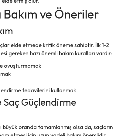
 elde etmiş olur.
ı Bakım ve Öneriler
kım
çlar elde etmede kritik öneme sahiptir. İlk 1-2
si gereken bazı önemli bakım kuralları vardır:
 ve ovuşturmamak
anmak
lendirme tedavilerini kullanmak
e Saç Güçlendirme
rı büyük oranda tamamlanmış olsa da, saçların
evam etmesi için uzun vadeli bakım önemlidir.