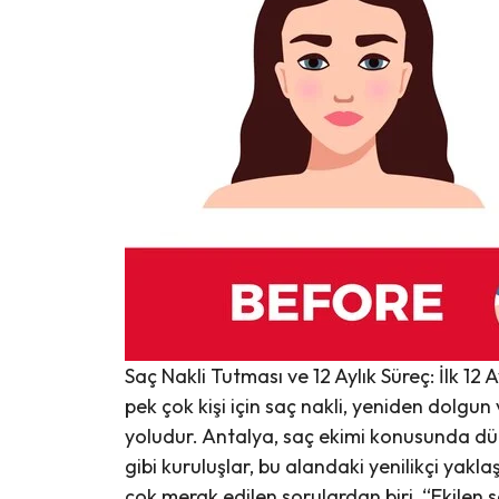
Saç Nakli Tutması ve 12 Aylık Süreç: İlk 12
pek çok kişi için saç nakli, yeniden dolgun
yoludur. Antalya, saç ekimi konusunda d
gibi kuruluşlar, bu alandaki yenilikçi yakl
çok merak edilen sorulardan biri, “Ekilen