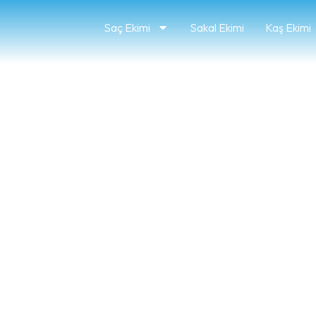
Saç Ekimi
Sakal Ekimi
Kaş Ekimi
 Tutması ve 12 A